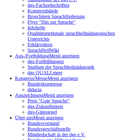
dgs-Fachzeitschriften
Kongressbände
Broschüren Sprachförderung
Flyer "Hin zur Sprache"
Infohefte
Qualitätsmerkmale sprachheilpädagogischen
Unterrichts
Erklärvideos
SprachHeilWiki
Aus-/Fortbildung
Menü anzeigen
dgs-Fortbildungen
Studium der Sprachheilpädagogik
dgs QUALI meet
Kongress/Messe
Menü anzeigen
Bundeskongresse
didacta
Auszeichnung
Menü anzeigen
Preis "Gute Sprache"
dgs-Zukunftspreis
dgs-Gütesiegel
Über uns
Menü anzeigen
Bundesvorstand
Bundesgeschäftsstelle
Mitgliedschaft in der dgs e.V.