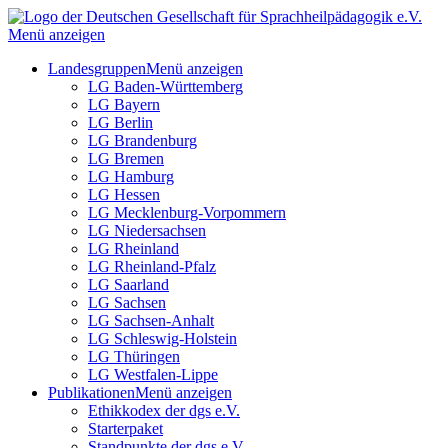
Menü anzeigen
Landesgruppen
Menü anzeigen
LG Baden-Württemberg
LG Bayern
LG Berlin
LG Brandenburg
LG Bremen
LG Hamburg
LG Hessen
LG Mecklenburg-Vorpommern
LG Niedersachsen
LG Rheinland
LG Rheinland-Pfalz
LG Saarland
LG Sachsen
LG Sachsen-Anhalt
LG Schleswig-Holstein
LG Thüringen
LG Westfalen-Lippe
Publikationen
Menü anzeigen
Ethikkodex der dgs e.V.
Starterpaket
Standpunkte der dgs e.V.