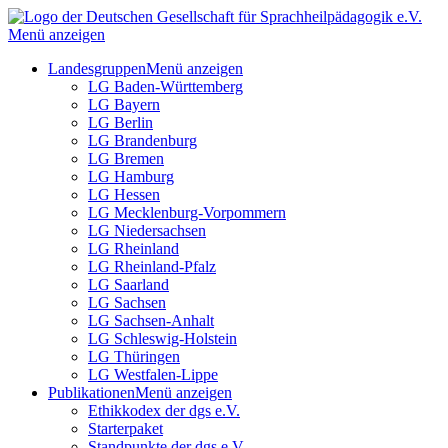
Menü anzeigen
Landesgruppen
Menü anzeigen
LG Baden-Württemberg
LG Bayern
LG Berlin
LG Brandenburg
LG Bremen
LG Hamburg
LG Hessen
LG Mecklenburg-Vorpommern
LG Niedersachsen
LG Rheinland
LG Rheinland-Pfalz
LG Saarland
LG Sachsen
LG Sachsen-Anhalt
LG Schleswig-Holstein
LG Thüringen
LG Westfalen-Lippe
Publikationen
Menü anzeigen
Ethikkodex der dgs e.V.
Starterpaket
Standpunkte der dgs e.V.