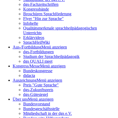
dgs-Fachzeitschriften
Kongressbände
Broschüren Sprachförderung
Flyer "Hin zur Sprache"
Infohefte
Qualitätsmerkmale sprachheilpädagogischen
Unterrichts
Erklärvideos
SprachHeilWiki
Aus-/Fortbildung
Menü anzeigen
dgs-Fortbildungen
Studium der Sprachheilpädagogik
dgs QUALI meet
Kongress/Messe
Menü anzeigen
Bundeskongresse
didacta
Auszeichnung
Menü anzeigen
Preis "Gute Sprache"
dgs-Zukunftspreis
dgs-Gütesiegel
Über uns
Menü anzeigen
Bundesvorstand
Bundesgeschäftsstelle
Mitgliedschaft in der dgs e.V.