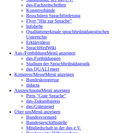
dgs-Fachzeitschriften
Kongressbände
Broschüren Sprachförderung
Flyer "Hin zur Sprache"
Infohefte
Qualitätsmerkmale sprachheilpädagogischen
Unterrichts
Erklärvideos
SprachHeilWiki
Aus-/Fortbildung
Menü anzeigen
dgs-Fortbildungen
Studium der Sprachheilpädagogik
dgs QUALI meet
Kongress/Messe
Menü anzeigen
Bundeskongresse
didacta
Auszeichnung
Menü anzeigen
Preis "Gute Sprache"
dgs-Zukunftspreis
dgs-Gütesiegel
Über uns
Menü anzeigen
Bundesvorstand
Bundesgeschäftsstelle
Mitgliedschaft in der dgs e.V.