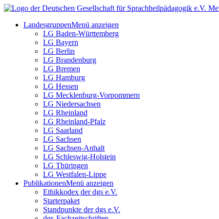
Me
Landesgruppen
Menü anzeigen
LG Baden-Württemberg
LG Bayern
LG Berlin
LG Brandenburg
LG Bremen
LG Hamburg
LG Hessen
LG Mecklenburg-Vorpommern
LG Niedersachsen
LG Rheinland
LG Rheinland-Pfalz
LG Saarland
LG Sachsen
LG Sachsen-Anhalt
LG Schleswig-Holstein
LG Thüringen
LG Westfalen-Lippe
Publikationen
Menü anzeigen
Ethikkodex der dgs e.V.
Starterpaket
Standpunkte der dgs e.V.
dgs-Fachzeitschriften