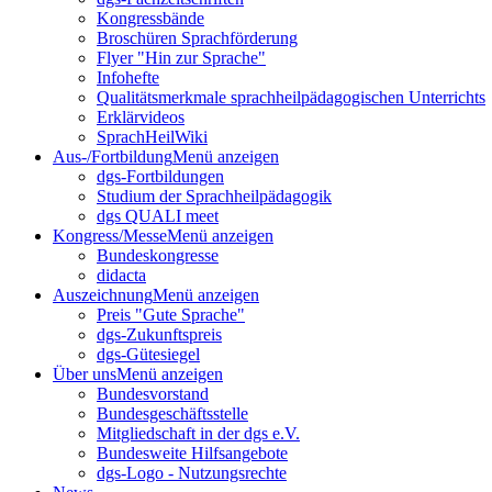
Kongressbände
Broschüren Sprachförderung
Flyer "Hin zur Sprache"
Infohefte
Qualitätsmerkmale sprachheilpädagogischen Unterrichts
Erklärvideos
SprachHeilWiki
Aus-/Fortbildung
Menü anzeigen
dgs-Fortbildungen
Studium der Sprachheilpädagogik
dgs QUALI meet
Kongress/Messe
Menü anzeigen
Bundeskongresse
didacta
Auszeichnung
Menü anzeigen
Preis "Gute Sprache"
dgs-Zukunftspreis
dgs-Gütesiegel
Über uns
Menü anzeigen
Bundesvorstand
Bundesgeschäftsstelle
Mitgliedschaft in der dgs e.V.
Bundesweite Hilfsangebote
dgs-Logo - Nutzungsrechte